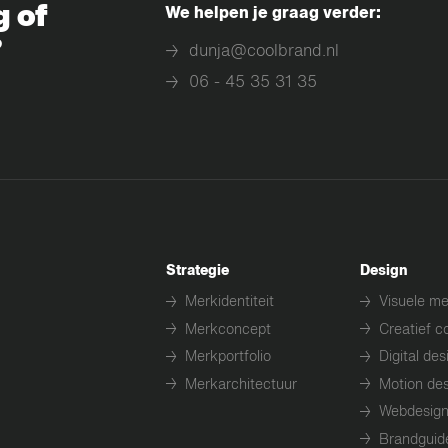
g of
We helpen je graag verder:
?
dunja@coolbrand.nl
→
06 - 45 35 31 35
→
Strategie
Design
Merkidentiteit
Visuele me
→
→
Merkconcept
Creatief c
→
→
Merkportfolio
Digital des
→
→
Merkarchitectuur
Motion de
→
→
Webdesig
→
Brandguid
→