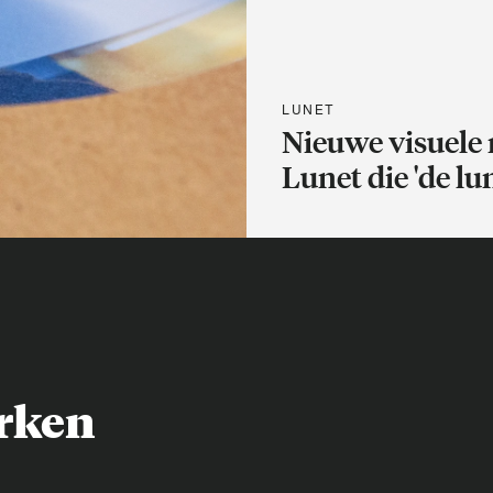
LUNET
Nieuwe visuele 
Lunet die 'de lun
rken