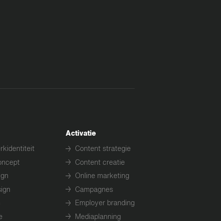
Activatie
rkidentiteit
Content strategie
→
oncept
Content creatie
→
ign
Online marketing
→
sign
Campagnes
→
n
Employer branding
→
e
Mediaplanning
→